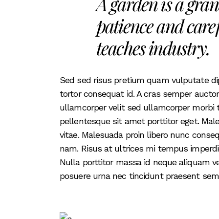
A garden is a gran
patience and caref
teaches industry.
Sed sed risus pretium quam vulputate d
tortor consequat id. A cras semper aucto
ullamcorper velit sed ullamcorper morbi 
pellentesque sit amet porttitor eget. M
vitae. Malesuada proin libero nunc conse
nam. Risus at ultrices mi tempus imperd
Nulla porttitor massa id neque aliquam 
posuere urna nec tincidunt praesent semp