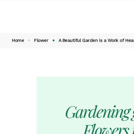
Home
Flower
A Beautiful Garden is a Work of Hea
Gardening g
Flowers f