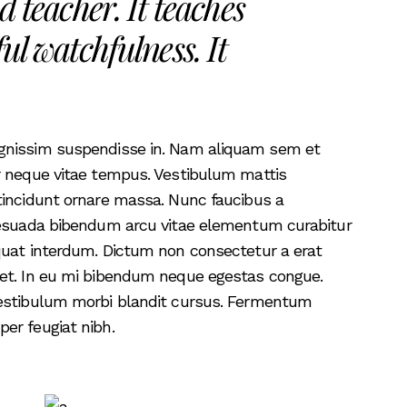
d teacher. It teaches
ul watchfulness. It
ignissim suspendisse in. Nam aliquam sem et
r neque vitae tempus. Vestibulum mattis
tincidunt ornare massa. Nunc faucibus a
alesuada bibendum arcu vitae elementum curabitur
quat interdum. Dictum non consectetur a erat
iet. In eu mi bibendum neque egestas congue.
vestibulum morbi blandit cursus. Fermentum
er feugiat nibh.