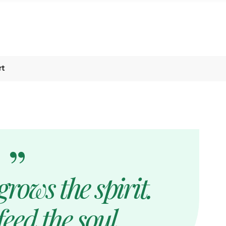
rt
rows the spirit.
eed the soul.